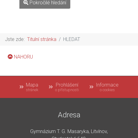
Pokročilé hledání
Jste zde:
Titulní stránka
HLEDAT
NAHORU
Mapa
Prohlášení
Informace
stránek
o přístupnosti
o cookies
Adresa
Gymnázium T. G. Masaryka, Litvínov,