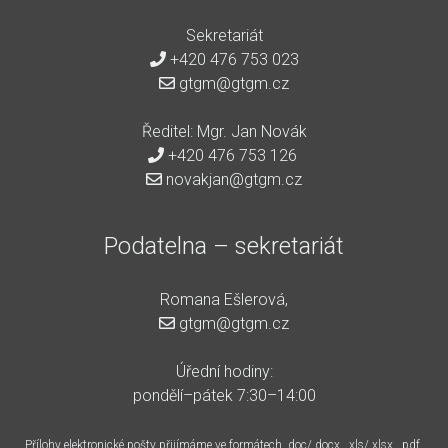
Sekretariát
+420 476 753 023
gtgm@gtgm.cz
Ředitel: Mgr. Jan Novák
+420 476 753 126
novakjan@gtgm.cz
Podatelna – sekretariát
Romana Ešlerová,
gtgm@gtgm.cz
Úřední hodiny:
pondělí–pátek 7:30–14:00
Přílohy elektronické pošty přijímáme ve formátech .doc/.docx, .xls/.xlsx, .pdf,