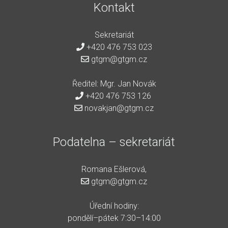
Kontakt
Sekretariát
+420 476 753 023
gtgm@gtgm.cz
Ředitel: Mgr. Jan Novák
+420 476 753 126
novakjan@gtgm.cz
Podatelna – sekretariát
Romana Ešlerová,
gtgm@gtgm.cz
Úřední hodiny:
pondělí–pátek 7:30–14:00