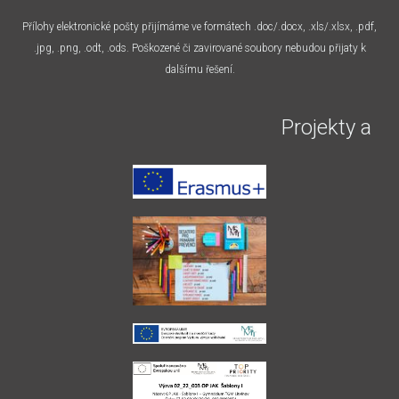
Přílohy elektronické pošty přijímáme ve formátech .doc/.docx, .xls/.xlsx, .pdf,
.jpg, .png, .odt, .ods. Poškozené či zavirované soubory nebudou přijaty k
dalšímu řešení.
Projekty a