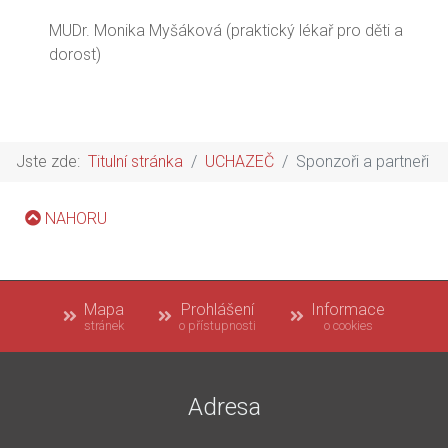
MUDr. Monika Myšáková (praktický lékař pro děti a
dorost)
Jste zde:
Titulní stránka
UCHAZEČ
Sponzoři a partneři
NAHORU
Mapa
Prohlášení
Informace
stránek
o přístupnosti
o cookies
Adresa