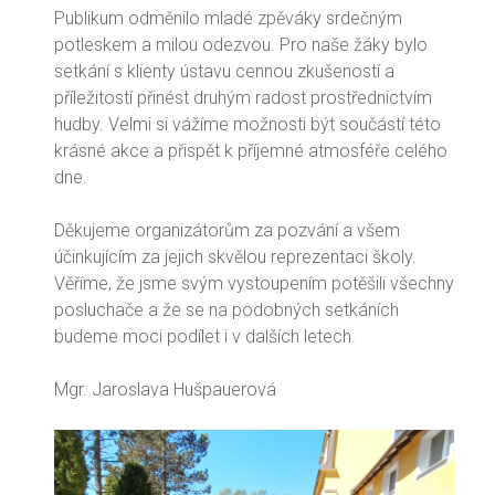
Publikum odměnilo mladé zpěváky srdečným
potleskem a milou odezvou. Pro naše žáky bylo
setkání s klienty ústavu cennou zkušeností a
příležitostí přinést druhým radost prostřednictvím
hudby. Velmi si vážíme možnosti být součástí této
krásné akce a přispět k příjemné atmosféře celého
dne.
Děkujeme organizátorům za pozvání a všem
účinkujícím za jejich skvělou reprezentaci školy.
Věříme, že jsme svým vystoupením potěšili všechny
posluchače a že se na podobných setkáních
budeme moci podílet i v dalších letech.
Mgr. Jaroslava Hušpauerová