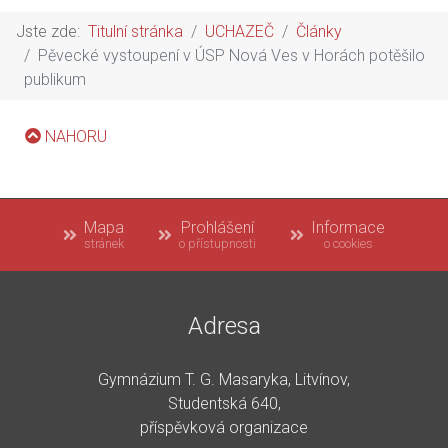
Jste zde:
Titulní stránka
UCHAZEČ
Články
Pěvecké vystoupení v ÚSP Nová Ves v Horách potěšilo
publikum
NAHORU
Mapa
Prohlášení
Informace
stránek
o přístupnosti
o cookies
Adresa
Gymnázium T. G. Masaryka, Litvínov,
Studentská 640,
příspěvková organizace